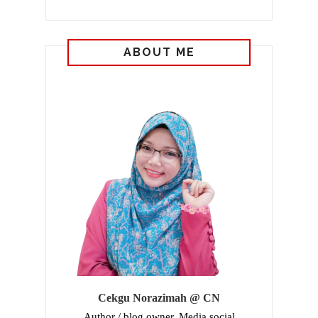
ABOUT ME
Cekgu Norazimah @ CN
Author / blog owner. Media social