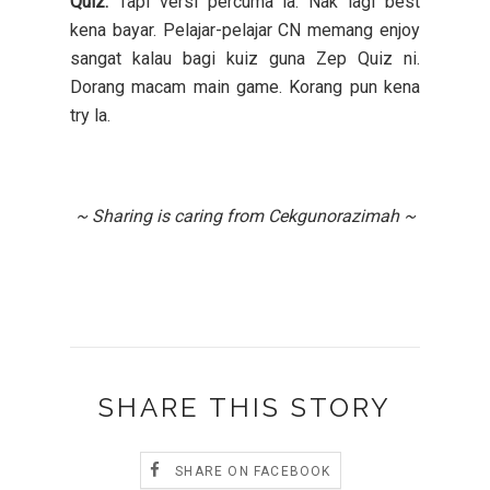
Quiz.
Tapi versi percuma la. Nak lagi best
kena bayar. Pelajar-pelajar CN memang enjoy
sangat kalau bagi kuiz guna Zep Quiz ni.
Dorang macam main game. Korang pun kena
try la.
~ Sharing is caring from Cekgunorazimah ~
SHARE THIS STORY
SHARE ON FACEBOOK