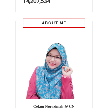
14,207,534
ABOUT ME
Cekgu Norazimah @ CN