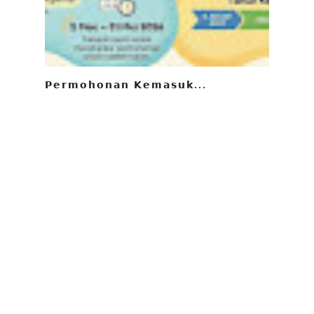
𝗣𝗲𝗿𝗺𝗼𝗵𝗼𝗻𝗮𝗻 𝗞𝗲𝗺𝗮𝘀𝘂𝗸...