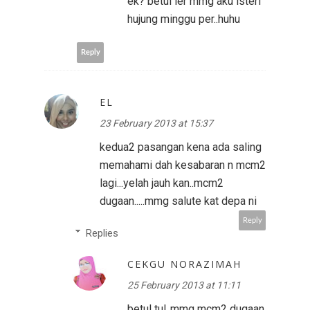
ek? betul ler mmg aku isteri
hujung minggu per..huhu
Reply
EL
23 February 2013 at 15:37
kedua2 pasangan kena ada saling
memahami dah kesabaran n mcm2
lagi...yelah jauh kan..mcm2
dugaan.....mmg salute kat depa ni
Reply
Replies
CEKGU NORAZIMAH
25 February 2013 at 11:11
betul tul..mmg mcm2 dugaan