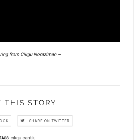
aring from Cikgu Norazimah ~
 THIS STORY
BOOK
SHARE ON TWITTER
cikgu cantik
TAGS: