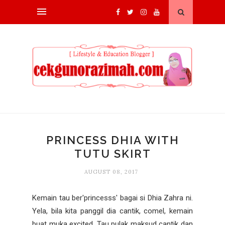
PRINCESS DHIA WITH
TUTU SKIRT
AUGUST 08, 2017
Kemain tau ber'princesss' bagai si Dhia Zahra ni.
Yela, bila kita panggil dia cantik, comel, kemain
buat muka excited. Tau pulak maksud cantik dan