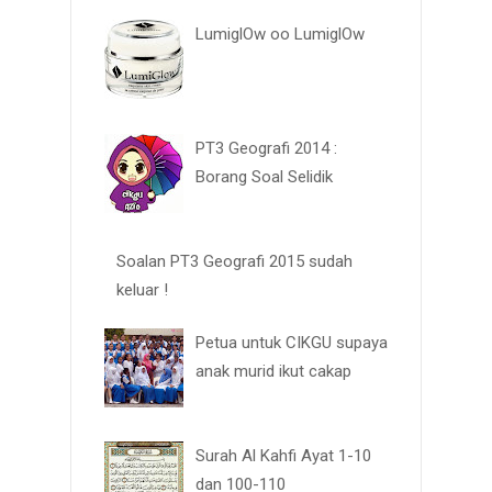
LumiglOw oo LumiglOw
PT3 Geografi 2014 :
Borang Soal Selidik
Soalan PT3 Geografi 2015 sudah
keluar !
Petua untuk CIKGU supaya
anak murid ikut cakap
Surah Al Kahfi Ayat 1-10
dan 100-110