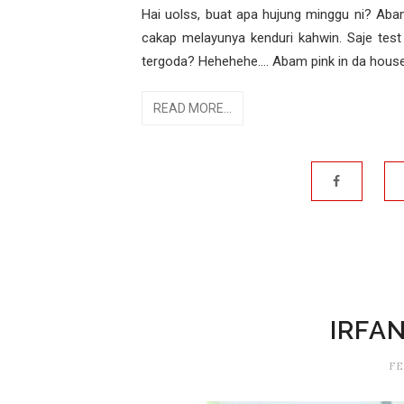
Hai uolss, buat apa hujung minggu ni? Ab
cakap melayunya kenduri kahwin. Saje test
tergoda? Hehehehe.... Abam pink in da house
READ MORE...
IRFA
FE