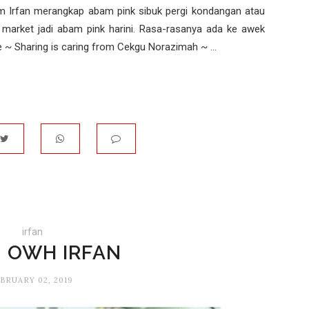
am Irfan merangkap abam pink sibuk pergi kondangan atau
 market jadi abam pink harini. Rasa-rasanya ada ke awek
 ~ Sharing is caring from Cekgu Norazimah ~ ...
irfan
N OWH IRFAN
BRUARY 02, 2019