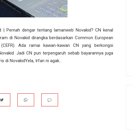
id | Pernah dengar tentang lamanweb Novakid? CN kenal
ogram di Novakid dirangka berdasarkan Common European
 (CEFR). Ada ramai kawan-kawan CN yang berkongsi
i Novakid. Jadi CN pun terpengaruh sebab bayarannya juga
s di NovakidYela, Irfan ni agak...