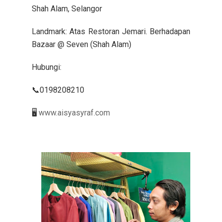
Shah Alam, Selangor
Landmark: Atas Restoran Jemari. Berhadapan
Bazaar @ Seven (Shah Alam)
Hubungi:
📞0198208210
🖥️
www.aisyasyraf.com