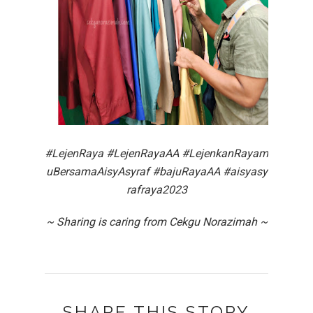
#LejenRaya
#LejenRayaAA
#LejenkanRayam
uBersamaAisyAsyraf
#bajuRayaAA
#aisyasy
rafraya2023
~ Sharing is caring from Cekgu Norazimah ~
SHARE THIS STORY