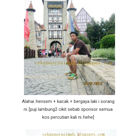
Alahai..hensem + kacak + bergaya laki i sorang
ni..[puji lambung2 cikit sebab sponsor semua
kos percutian kali ni..hehe]