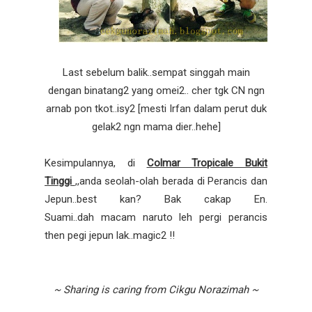
Last sebelum balik..sempat singgah main
dengan binatang2 yang omei2.. cher tgk CN ngn
arnab pon tkot..isy2 [mesti Irfan dalam perut duk
gelak2 ngn mama dier..hehe]
Kesimpulannya, di
Colmar Tropicale Bukit
Tinggi
,,anda seolah-olah berada di Perancis dan
Jepun..best kan? Bak cakap En.
Suami..dah macam naruto leh pergi perancis
then pegi jepun lak..magic2 !!
~ Sharing is caring from Cikgu Norazimah ~