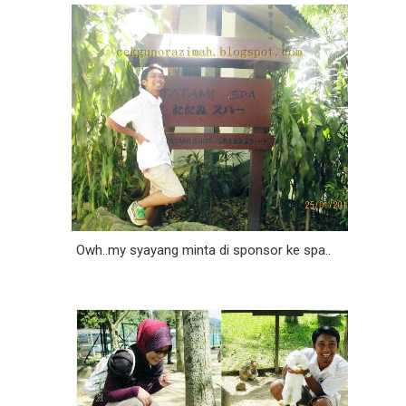
Owh..my syayang minta di sponsor ke spa..