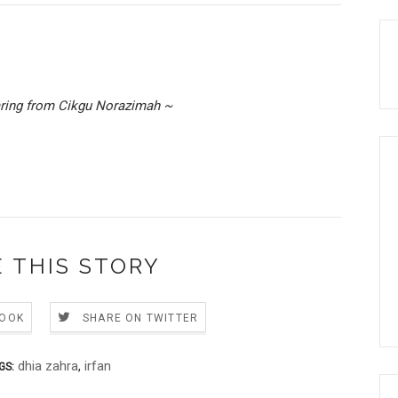
aring from Cikgu Norazimah ~
 THIS STORY
BOOK
SHARE ON TWITTER
dhia zahra
,
irfan
GS: