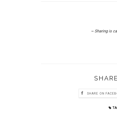
~ Sharing is c
SHARE
SHARE ON FACE
TA